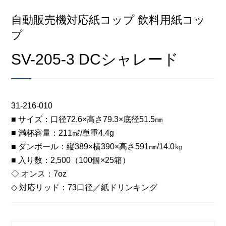
自動販売機対応紙コップ 飲料用紙コッ
プ
SV-205-3 DCシャレード
31-216-010
■ サイズ：口径72.6×高さ79.3×底径51.5㎜
■ 満杯容量：211㎖/単重4.4g
■ ダンボール：縦389×横390×高さ591㎜/14.0㎏
■ 入り数：2,500（100個×25箱）
◇ オンス：7oz
◇ 対応リッド：73口径／紙ドリンキング