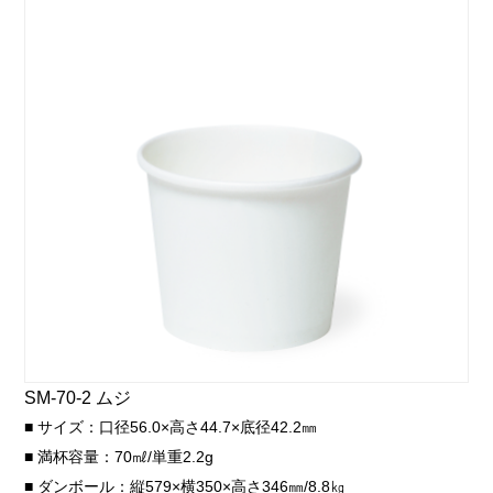
SM-70-2 ムジ
■ サイズ：口径56.0×高さ44.7×底径42.2㎜
■ 満杯容量：70㎖/単重2.2g
■ ダンボール：縦579×横350×高さ346㎜/8.8㎏