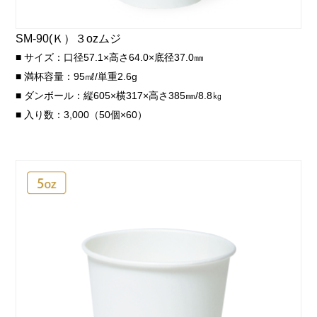
SM-90(Ｋ）３ozムジ
■ サイズ：口径57.1×高さ64.0×底径37.0㎜
■ 満杯容量：95㎖/単重2.6g
■ ダンボール：縦605×横317×高さ385㎜/8.8㎏
■ 入り数：3,000（50個×60）