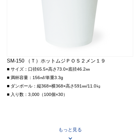
SM-150 （Ｔ）ホットムジＰＯＳ２メン１９
■ サイズ：口径65.5×高さ73.0×底径46.2㎜
■ 満杯容量：156㎖/単重3.3g
■ ダンボール：縦368×横368×高さ591㎜/11.0㎏
■ 入り数：3,000（100個×30）
もっと見る