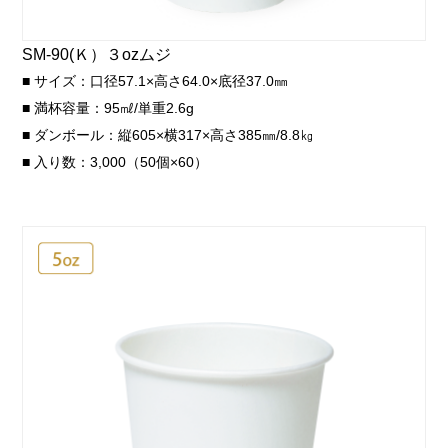
SM-90(Ｋ）３ozムジ
■ サイズ：口径57.1×高さ64.0×底径37.0㎜
■ 満杯容量：95㎖/単重2.6g
■ ダンボール：縦605×横317×高さ385㎜/8.8㎏
■ 入り数：3,000（50個×60）