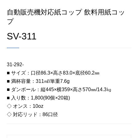
自動販売機対応紙コップ 飲料用紙コッ
プ
SV-311
31-292-
■ サイズ：口径86.3×高さ83.0×底径60.2㎜
■ 満杯容量：311㎖/単重7.6g
■ ダンボール：縦445×横359×高さ570㎜/14.3㎏
■ 入り数：1,800(90個×20箱)
◇ オンス：10oz
◇ 対応リッド：86口径