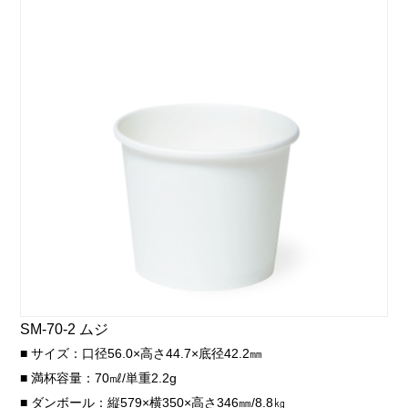
SM-70-2 ムジ
■ サイズ：口径56.0×高さ44.7×底径42.2㎜
■ 満杯容量：70㎖/単重2.2g
■ ダンボール：縦579×横350×高さ346㎜/8.8㎏