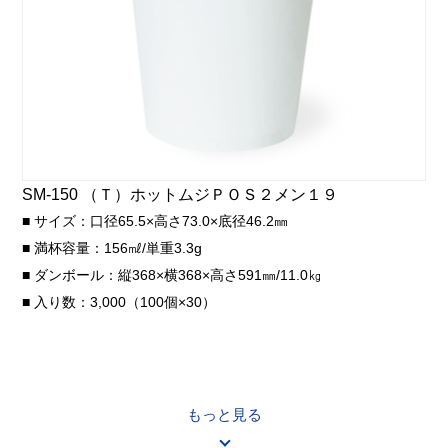
SM-150 （Ｔ）ホットムジＰＯＳ２メン１９
■ サイズ：口径65.5×高さ73.0×底径46.2㎜
■ 満杯容量：156㎖/単重3.3g
■ ダンボール：縦368×横368×高さ591㎜/11.0㎏
■ 入り数：3,000（100個×30）
もっと見る