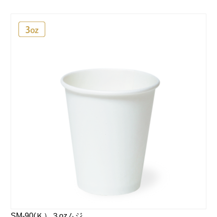
SM-90(Ｋ）３ozムジ