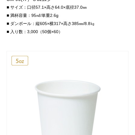
■ サイズ：口径57.1×高さ64.0×底径37.0㎜
■ 満杯容量：95㎖/単重2.6g
■ ダンボール：縦605×横317×高さ385㎜/8.8㎏
■ 入り数：3,000（50個×60）