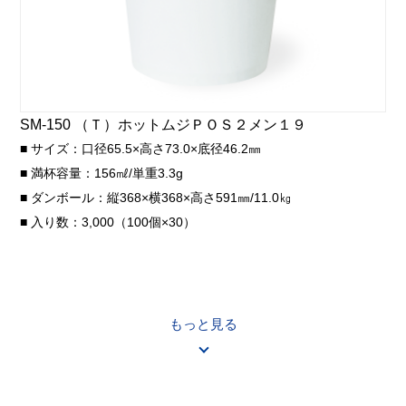
SM-150 （Ｔ）ホットムジＰＯＳ２メン１９
■ サイズ：口径65.5×高さ73.0×底径46.2㎜
■ 満杯容量：156㎖/単重3.3g
■ ダンボール：縦368×横368×高さ591㎜/11.0㎏
■ 入り数：3,000（100個×30）
もっと見る