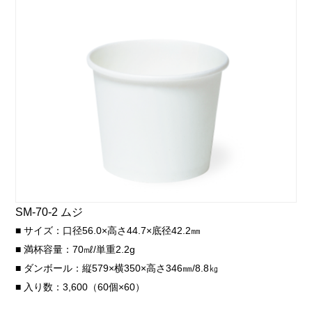
SM-70-2 ムジ
■ サイズ：口径56.0×高さ44.7×底径42.2㎜
■ 満杯容量：70㎖/単重2.2g
■ ダンボール：縦579×横350×高さ346㎜/8.8㎏
■ 入り数：3,600（60個×60）