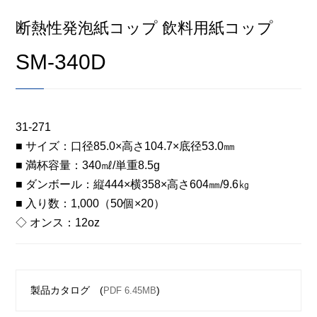
断熱性発泡紙コップ 飲料用紙コップ
SM-340D
31-271
■ サイズ：口径85.0×高さ104.7×底径53.0㎜
■ 満杯容量：340㎖/単重8.5g
■ ダンボール：縦444×横358×高さ604㎜/9.6㎏
■ 入り数：1,000（50個×20）
◇ オンス：12oz
製品カタログ (
)
PDF 6.45MB