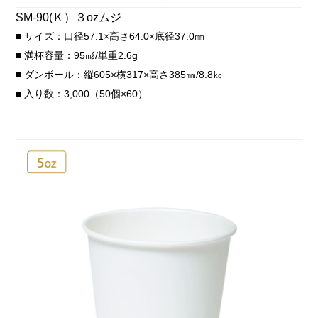
SM-90(Ｋ）３ozムジ
■ サイズ：口径57.1×高さ64.0×底径37.0㎜
■ 満杯容量：95㎖/単重2.6g
■ ダンボール：縦605×横317×高さ385㎜/8.8㎏
■ 入り数：3,000（50個×60）