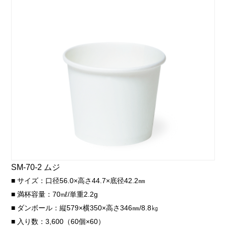
SM-70-2 ムジ
■ サイズ：口径56.0×高さ44.7×底径42.2㎜
■ 満杯容量：70㎖/単重2.2g
■ ダンボール：縦579×横350×高さ346㎜/8.8㎏
■ 入り数：3,600（60個×60）