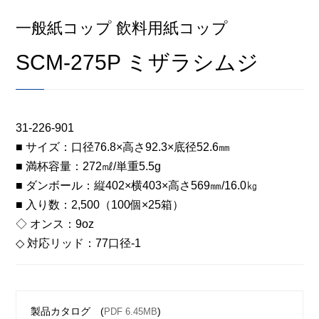
一般紙コップ 飲料用紙コップ
SCM-275P ミザラシムジ
31-226-901
■ サイズ：口径76.8×高さ92.3×底径52.6㎜
■ 満杯容量：272㎖/単重5.5g
■ ダンボール：縦402×横403×高さ569㎜/16.0㎏
■ 入り数：2,500（100個×25箱）
◇ オンス：9oz
◇ 対応リッド：77口径-1
製品カタログ (
)
PDF 6.45MB