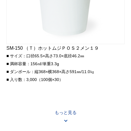
SM-150 （Ｔ）ホットムジＰＯＳ２メン１９
■ サイズ：口径65.5×高さ73.0×底径46.2㎜
■ 満杯容量：156㎖/単重3.3g
■ ダンボール：縦368×横368×高さ591㎜/11.0㎏
■ 入り数：3,000（100個×30）
もっと見る