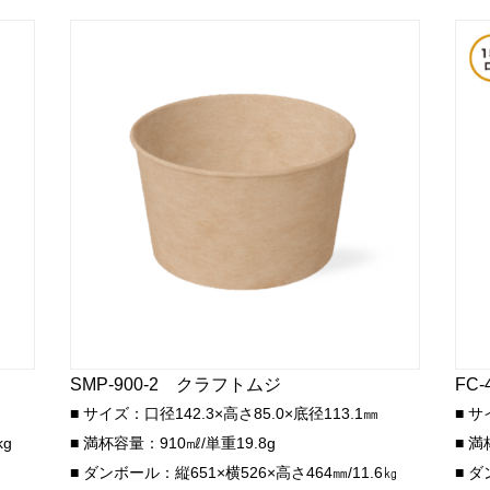
SMP-900-2 クラフトムジ
FC
■ サイズ：口径142.3×高さ85.0×底径113.1㎜
■ サ
kg
■ 満杯容量：910㎖/単重19.8g
■ 満
■ ダンボール：縦651×横526×高さ464㎜/11.6㎏
■ ダ