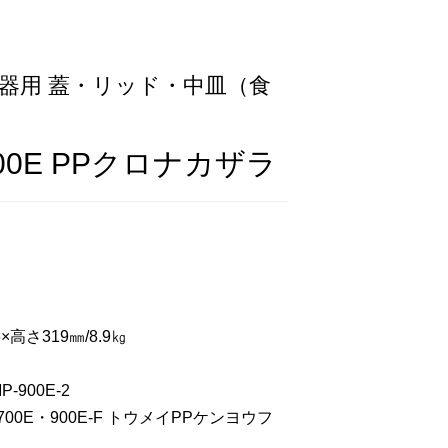
器用 蓋・リッド・中皿（食
900E PPクロナカザラ
×高さ319㎜/8.9㎏
-900E-2
00E・900E-F トウメイPPケンヨウフ