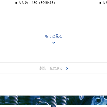
■ 入り数：480（30個×16）
■ 入
もっと見る
製品一覧に戻る