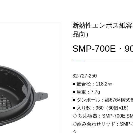
断熱性エンボス紙容
品向）
SMP-700E・
32-727-250
■ 嵌合径：118.2㎜
■ 単重：7.7g
■ ダンボール：縦676×横596
■ 入り数：960（60個×16）
◇ 対応容器：SMP-700E,SMP
◇組み合わせリッド：SMP-7
タ