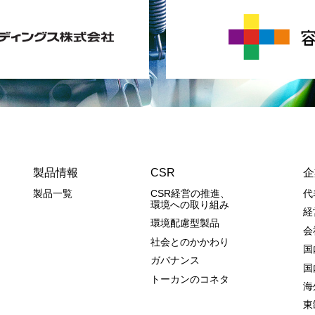
製品情報
CSR
企
製品一覧
CSR経営の推進、
代
環境への取り組み
経
環境配慮型製品
会
社会とのかかわり
国
ガバナンス
国
トーカンのコネタ
海
東