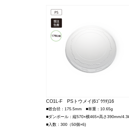
CO1L-F PSトウメイ(6ｺﾞｳｳﾀ)16
■篏合径：175.5mm ■単重：10.65g
■ダンボール：縦570×横465×高さ390mm/4.3
■入数：300（50個×6)