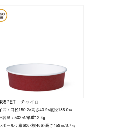
-488PET チャイロ
イズ：口径150.2×高さ40.9×底径135.0㎜
杯容量：502㎖/単重12.4g
ンボール：縦606×横466×高さ459㎜/8.7㎏