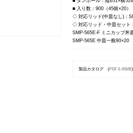
■ ダンボール：縦651×横526
■ 入り数：900（45個×20）
◇ 対応リッド(中皿なし)：SMP
◇ 対応リッド・中皿セット
SMP-565E-F ミニカップ丼蓋
SMP-565E 中皿一般90×20
製品カタログ (
PDF 6.45MB