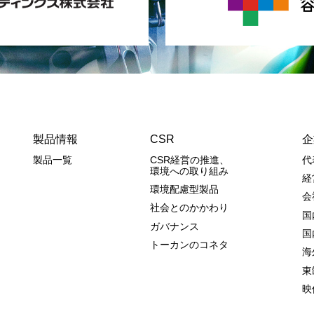
製品情報
CSR
企
製品一覧
CSR経営の推進、
代
環境への取り組み
経
環境配慮型製品
会
社会とのかかわり
国
ガバナンス
国
トーカンのコネタ
海
東
映