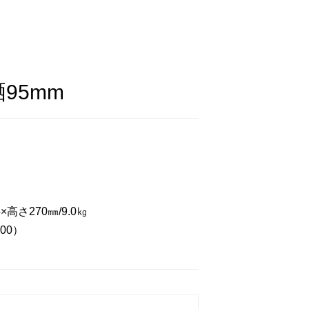
95mm
×高さ270㎜/9.0㎏
100）