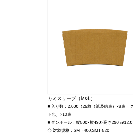
カミスリーブ（M&L）
■ 入り数：2,000（25枚（紙帯結束）×8束＝
ト包）×10束
■ ダンボール：縦500×横490×高さ290㎜/12.
◇ 対象規格：SMT-400,SMT-520