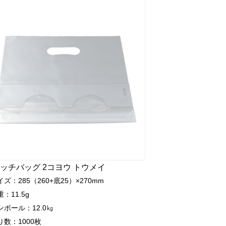
ッチバッグ 2コヨウ トウメイ
イズ：285（260+底25）×270mm
重：11.5g
ンボール：12.0㎏
り数：1000枚