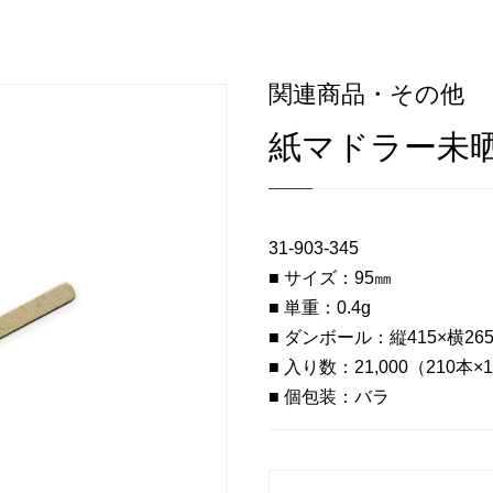
関連商品・その他
紙マドラー未晒
31-903-345
■ サイズ：95㎜
■ 単重：0.4g
■ ダンボール：縦415×横265
■ 入り数：21,000（210本×
■ 個包装：バラ