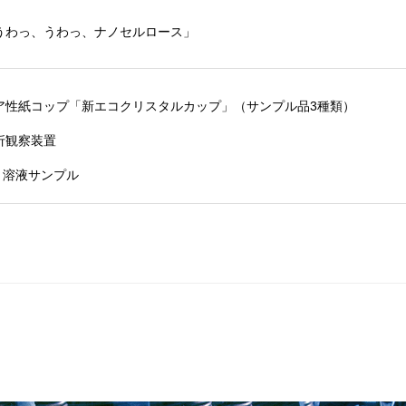
うわっ、うわっ、ナノセルロース」
ア性紙コップ「新エコクリスタルカップ」（サンプル品
3
種類）
折観察装置
F
溶液サンプル