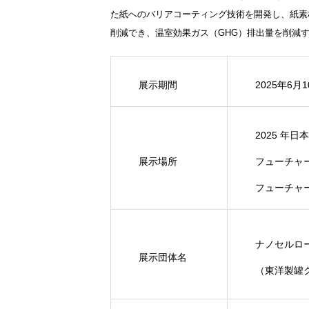
た紙へのバリアコーティング技術を開発し、紙素
削減でき、温室効果ガス（GHG）排出量を削減
展示期間
2025
年
6
月
1
2025
年日本
展示場所
フューチャ
フューチャ
ナノセルロ
展示団体名
（東洋製罐