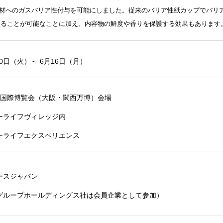
材へのガスバリア性付与を可能にしました。従来のバリア性紙カップでバリ
することが可能なことに加え、内容物の鮮度や香りを保護する効果もあります
0
日（火）～
6
月
16
日（月）
国際博覧会（大阪・関西万博）会場
ーライフヴィレッジ内
ーライフエクスペリエンス
ースジャパン
グループホールディングス社は会員企業として参加）