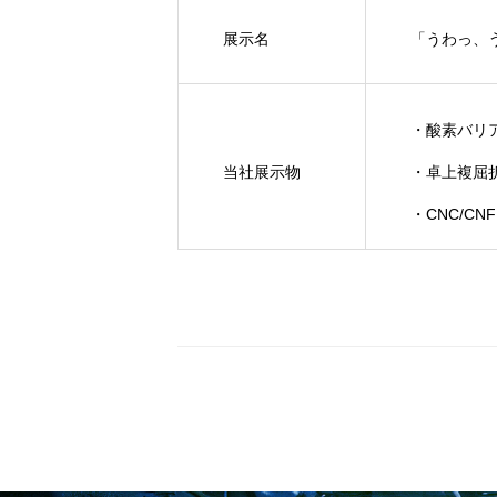
展示名
「うわっ、
・酸素バリ
当社展示物
・卓上複屈
・
CNC/CN